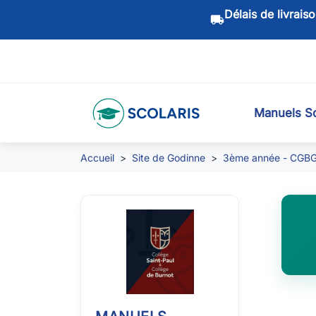
Délais de livrais
local_shipping
Manuels Sc
Accueil
Site de Godinne
3ème année - CGB