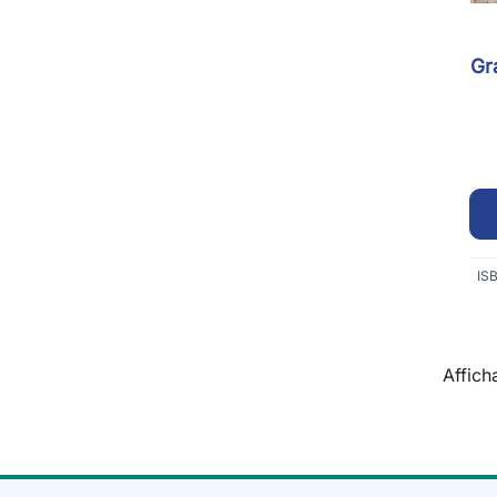
Gr
IS
Affich