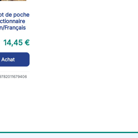
ot de poche
ictionnaire
in/Français
14,45 €
Achat
 9782011679406