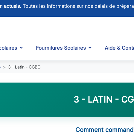
on actuels.
Toutes les informations sur nos délais de prépara
olaires
Fournitures Scolaires
Aide & Cont
G
3 - Latin - CGBG
3 - LATIN - C
Comment commande