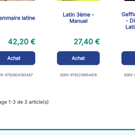
Gaffi
Latin 3ème -
ammaire latine
- D
Manuel
Lat
42,20 €
27,40 €
Achat
Achat
BN: 9782804160487
ISBN: 9782218954818
ISBN:
age 1-3 de 3 article(s)