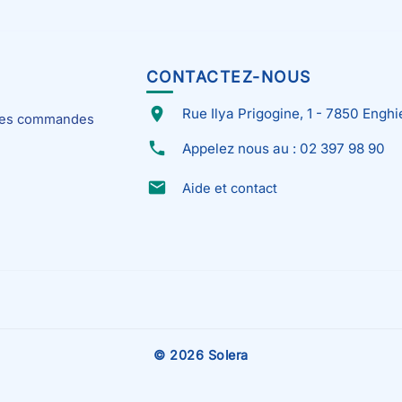
CONTACTEZ-NOUS
place
Rue Ilya Prigogine, 1 - 7850 Enghi
 mes commandes
phone
Appelez nous au : 02 397 98 90
email
Aide et contact
© 2026 Solera