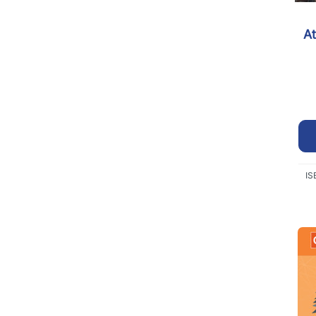
At
IS