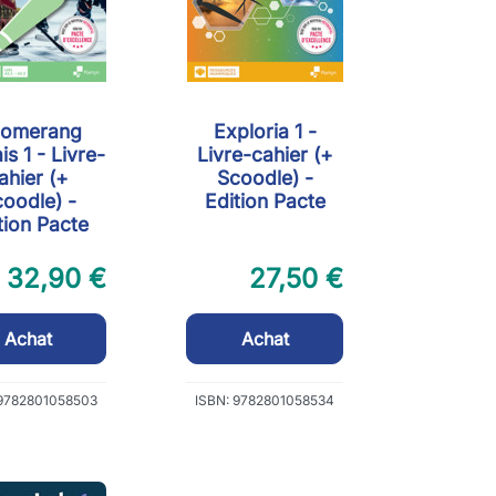
omerang
Exploria 1 -
is 1 - Livre-
Livre-cahier (+
ahier (+
Scoodle) -
oodle) -
Edition Pacte
tion Pacte
32,90 €
27,50 €
Achat
Achat
 9782801058503
ISBN: 9782801058534