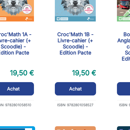
roc'Math 1A -
Croc'Math 1B -
Bo
ivre-cahier (+
Livre-cahier (+
Angla
Scoodle) -
Scoodle) -
c
dition Pacte
Edition Pacte
Sc
Edi
19,50 €
19,50 €
Achat
Achat
BN: 9782801058510
ISBN: 9782801058527
ISBN: