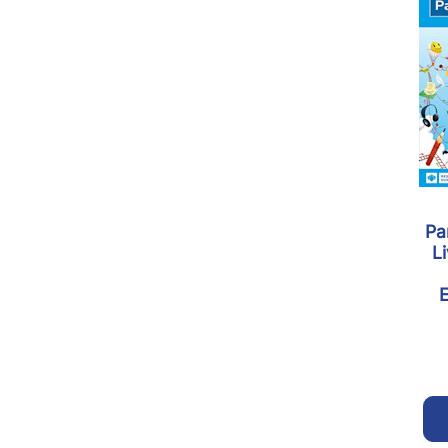
Pa
L
E