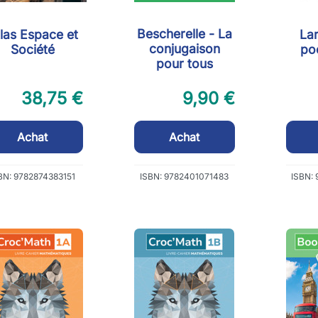
Bescherelle - La
las Espace et
La
conjugaison
Société
po
pour tous
38,75 €
9,90 €
Achat
Achat
BN: 9782874383151
ISBN: 9782401071483
ISBN: