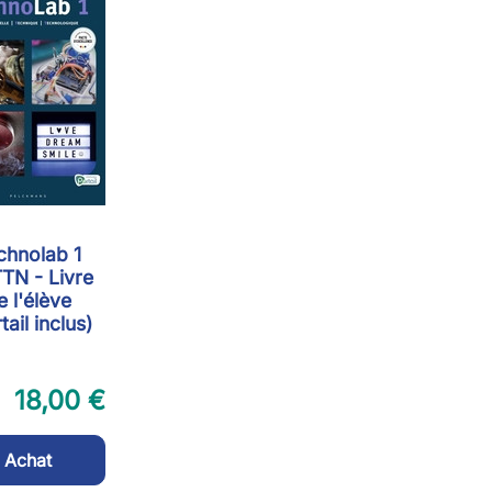
chnolab 1
TN - Livre
e l'élève
tail inclus)
18,00 €
Achat