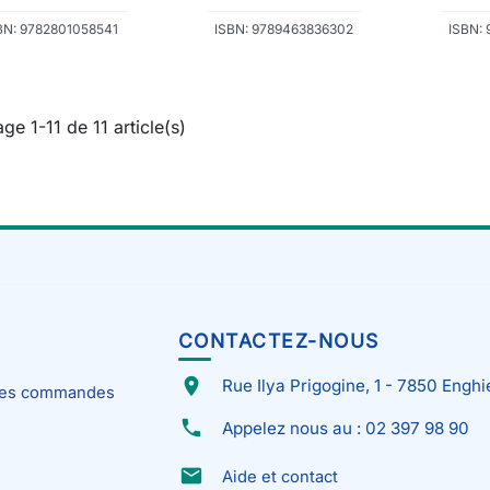
BN: 9782801058541
ISBN: 9789463836302
ISBN:
age 1-11 de 11 article(s)
CONTACTEZ-NOUS
place
Rue Ilya Prigogine, 1 - 7850 Enghi
 mes commandes
phone
Appelez nous au : 02 397 98 90
email
Aide et contact