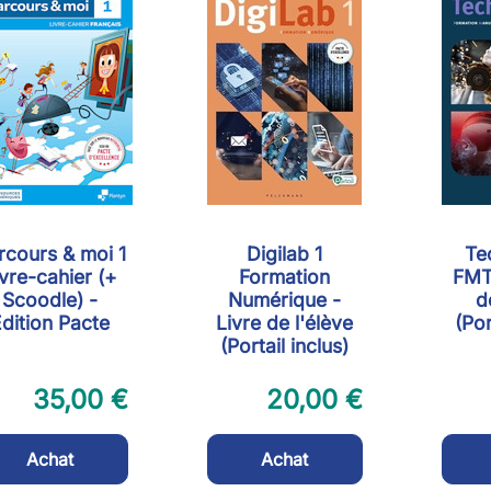
rcours & moi 1
Digilab 1
Te
ivre-cahier (+
Formation
FMT
Scoodle) -
Numérique -
d
dition Pacte
Livre de l'élève
(Por
(Portail inclus)
35,00 €
20,00 €
Achat
Achat