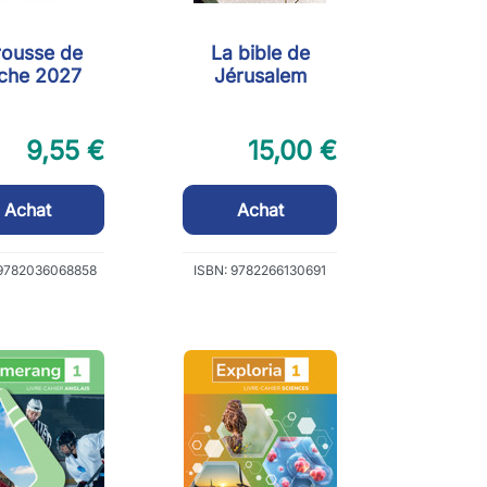
rousse de
La bible de
che 2027
Jérusalem
9,55 €
15,00 €
Achat
Achat
 9782036068858
ISBN: 9782266130691