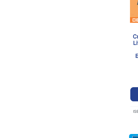
C
L
E
IS