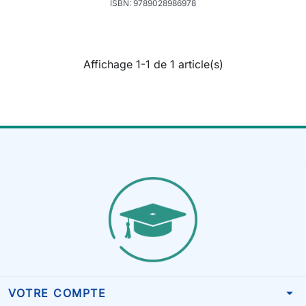
ISBN: 9789028986978
Affichage 1-1 de 1 article(s)
arrow_drop_down
VOTRE COMPTE