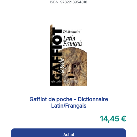
ISBN: 9782218954818
Gaffiot de poche - Dictionnaire
Latin/Français
14,45 €
Achat