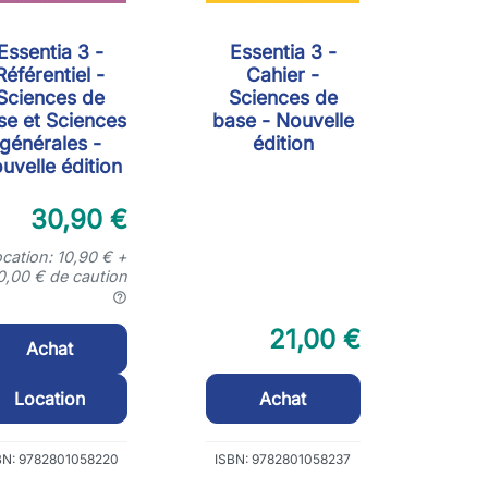
Essentia 3 -
Essentia 3 -
Référentiel -
Cahier -
Sciences de
Sciences de
se et Sciences
base - Nouvelle
générales -
édition
uvelle édition
30,90 €
cation: 10,90 € +
0,00 € de caution
help_outline
21,00 €
Achat
Location
Achat
BN: 9782801058220
ISBN: 9782801058237