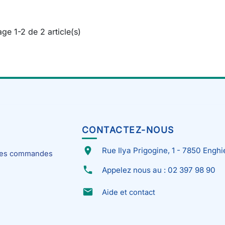
age 1-2 de 2 article(s)
CONTACTEZ-NOUS
place
Rue Ilya Prigogine, 1 - 7850 Enghi
 mes commandes
phone
Appelez nous au : 02 397 98 90
email
Aide et contact