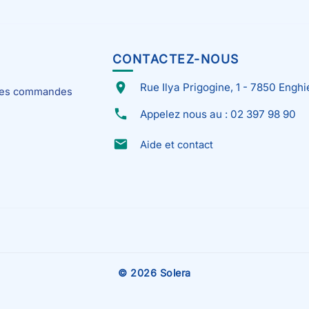
CONTACTEZ-NOUS
place
Rue Ilya Prigogine, 1 - 7850 Enghi
 mes commandes
phone
Appelez nous au : 02 397 98 90
email
Aide et contact
© 2026 Solera