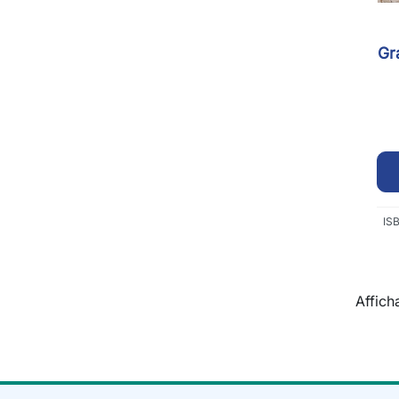
Gr
IS
Affich