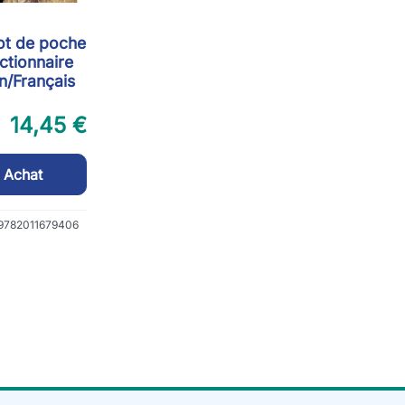
ot de poche
ictionnaire
in/Français
14,45 €
Achat
 9782011679406