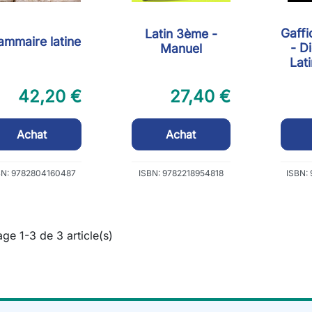
Gaffi
Latin 3ème -
ammaire latine
- D
Manuel
Lat
42,20 €
27,40 €
Achat
Achat
BN: 9782804160487
ISBN: 9782218954818
ISBN:
age 1-3 de 3 article(s)