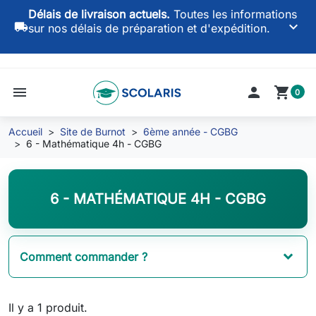
Délais de livraison actuels.
Toutes les informations
keyboard_arrow_down
local_shipping
sur nos délais de préparation et d'expédition.
menu

shopping_cart
0
Accueil
Site de Burnot
6ème année - CGBG
6 - Mathématique 4h - CGBG
6 - MATHÉMATIQUE 4H - CGBG
Comment commander ?
Il y a 1 produit.