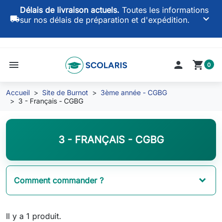
Délais de livraison actuels.
Toutes les informations
keyboard_arrow_down
local_shipping
sur nos délais de préparation et d'expédition.
menu

shopping_cart
0
Accueil
Site de Burnot
3ème année - CGBG
3 - Français - CGBG
3 - FRANÇAIS - CGBG
Comment commander ?
Il y a 1 produit.