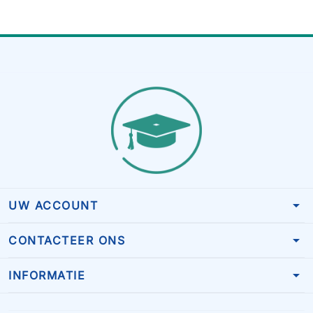
arrow_drop_down
UW ACCOUNT
arrow_drop_down
CONTACTEER ONS
arrow_drop_down
INFORMATIE