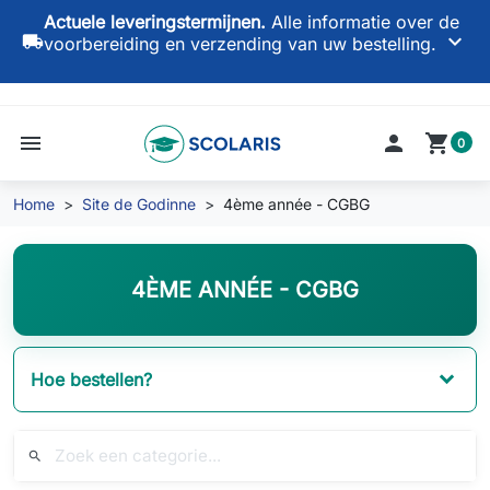
Actuele leveringstermijnen.
Alle informatie over de
keyboard_arrow_down
local_shipping
voorbereiding en verzending van uw bestelling.
menu

shopping_cart
0
Home
Site de Godinne
4ème année - CGBG
4ÈME ANNÉE - CGBG
Hoe bestellen?
search